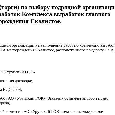
торги) по выбору подрядной организац
работок Комплекса выработок главного
торождения Скалистое.
рядной организации на выполнение работ по креплению вырабо
0 м. месторождения Скалистое, расположенного по адресу: КЧР,
 АО «Урупский ГОК»
лючения договора;
ом НДС 2094.
бот АО «Урупский ГОК». Заказчик оставляет за собой право
оргов).
сной комиссии АО «Урупский ГОК» технико- коммерческое